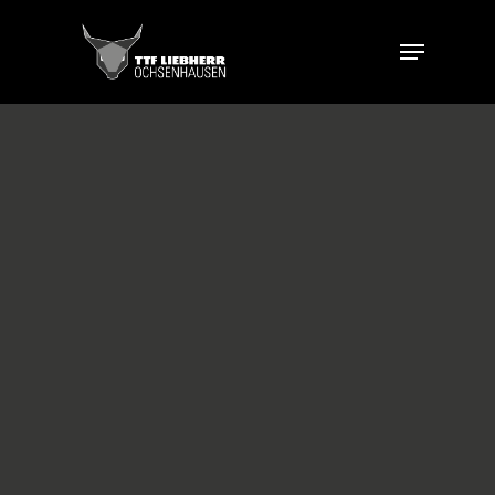
70 JAHRE TTF
NEWS
JUBILÄUMS-WOCHEN
BILDERGALERIE
SPIELE
HISTORIE
MANNSCHAFT
TICKETS
VEREINSSHOP