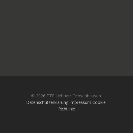
TTF MAG
PARTNER
AMATEURE
JOBS
KONTAKT
© 2026 TTF Liebherr Ochsenhausen.
Datenschutzerklärung
Impressum
Cookie-
Richtlinie