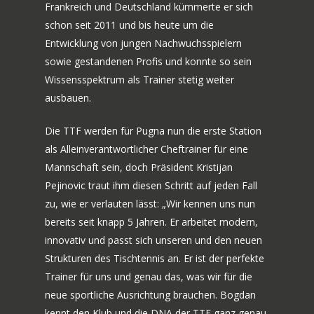
Frankreich und Deutschland kümmerte er sich
HISTORIE
MANNSCHAFT
schon seit 2011 und bis heute um die
Entwicklung von jungen Nachwuchsspielern
TICKETS
sowie gestandenen Profis und konnte so sein
Wissensspektrum als Trainer stetig weiter
VEREINSSHOP
ausbauen.
TTF MAG
Die TTF werden für Pugna nun die erste Station
PARTNER
als Alleinverantwortlicher Cheftrainer für eine
Mannschaft sein, doch Präsident Kristijan
AMATEURE
Pejinovic traut ihm diesen Schritt auf jeden Fall
zu, wie er verlauten lässt: „Wir kennen uns nun
JOBS
bereits seit knapp 5 Jahren. Er arbeitet modern,
KONTAKT
innovativ und passt sich unseren und den neuen
Strukturen des Tischtennis an. Er ist der perfekte
Trainer für uns und genau das, was wir für die
neue sportliche Ausrichtung brauchen. Bogdan
kennt den Klub und die DNA der TTF ganz genau.