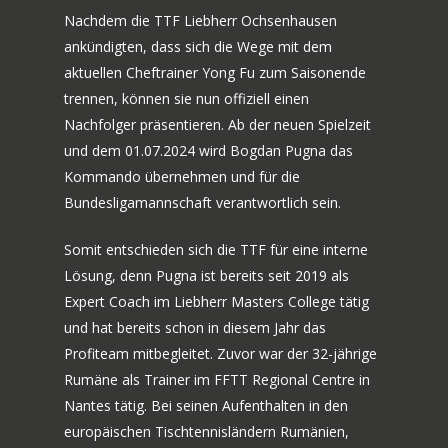
Nachdem die TTF Liebherr Ochsenhausen
ankündigten, dass sich die Wege mit dem
aktuellen Cheftrainer Yong Fu zum Saisonende
trennen, können sie nun offiziell einen
Nachfolger präsentieren. Ab der neuen Spielzeit
und dem 01.07.2024 wird Bogdan Pugna das
Kommando übernehmen und für die
Bundesligamannschaft verantwortlich sein.
Somit entschieden sich die TTF für eine interne
Lösung, denn Pugna ist bereits seit 2019 als
Expert Coach im Liebherr Masters College tätig
und hat bereits schon in diesem Jahr das
Profiteam mitbegleitet. Zuvor war der 32-jährige
70 JAHRE TTF
Rumäne als Trainer im FFTT Regional Centre in
NEWS
JUBILÄUMS-WOCHEN
Nantes tätig. Bei seinen Aufenthalten in den
europäischen Tischtennisländern Rumänien,
BILDERGALERIE
SPIELE