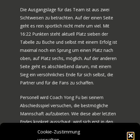
Die Ausgangslage für das Team ist aus zwei
Sichtweisen zu betrachten. Auf der einen Seite
geht es rein sportlich nicht mehr um viel. Mit
16:22 Punkten steht aktuell Platz sieben der
Tabelle zu Buche und selbst mit einem Erfolg ist
maximal noch ein Sprung um einen Platz nach
oben, auf Platz sechs, möglich. Auf der anderen
Seite geht es abschließend darum, mit einem
Sieg ein versöhnliches Ende für sich selbst, die
Partner und für die Fans zu schaffen.
Personell wird Coach Yong Fu bei seinem
70 JAHRE TTF
Abschiedsspiel versuchen, die bestmögliche
Mannschaft aufzubieten. Wie diese aber letzten
NEWS
JUBILÄUMS-WOCHEN
Endes konkret ausschaut, wird sich erst in den
BILDERGALERIE
SPIELE
Tagen vor dem Spiel zeigen. Unabhängig davon,
Cookie-Zustimmung
stehen neben dem Spiel auch die
HISTORIE
verwalten