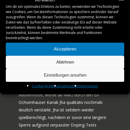
MANNSCHAFT
Verabschiedungen des scheidenden Cheftrainer
Um dir ein optimales Erlebnis zu bieten, verwenden wir Technologien
wie Cookies, um Geräteinformationen zu speichern und/oder darauf
und den Spielern an, welche den Verein verlassen
TICKETS
zuzugreifen. Wenn du diesen Technologien zustimmst, können wir
werden.
Daten wie das Surfverhalten oder eindeutige IDs auf dieser Website
VEREINSSHOP
verarbeiten. Wenn du deine Zustimmung nicht erteilst oder
zurückziehst, können bestimmte Merkmale und Funktionen
Für die Gäste aus Bergneustadt hat sich das
beeinträchtigt werden.
TTF MAG
Thema Playoffs ebenfalls erledigt, das steht seit
Akzeptieren
ihrer Niederlage am Mittwochabend gegen
PARTNER
Bremen ebenfalls fest. Mit 18:20 Punkten stehen
Ablehnen
AMATEURE
sie aktuell auf Platz sechs der Tabelle und somit
nur einen Platz vor uns. Die Mannschaft, welche
Einstellungen ansehen
JOBS
in der Hinrunde auflief, angeführt von Benedikt
Cookie-Richtlinie
Datenschutz
Impressum
Duda und ergänzt um Romain Ruiz und Adrien
KONTAKT
Rassenfosse, wurde ab März durch den Ex-
Ochsenhauser Kanak Jha qualitativ nochmals
deutlich verstärkt. Jha ist seitdem wieder
spielberechtigt, nachdem er zuvor eine längere
Sperre aufgrund verpasster Doping-Tests