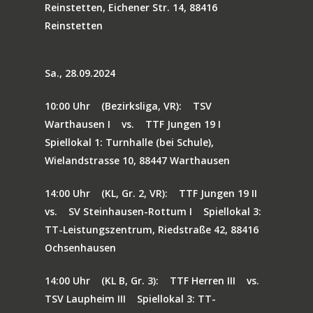
Reinstetten, Eichener Str. 14, 88416
Reinstetten
Sa., 28.09.2024
10:00 Uhr
(Bezirksliga, VR):
TSV
Warthausen I
vs.
TTF Jungen 19 I
Spiellokal 1: Turnhalle (bei Schule),
Wielandstrasse 10, 88447 Warthausen
14:00 Uhr
(KL, Gr. 2, VR):
TTF Jungen 19 II
vs.
SV Steinhausen-Rottum I
Spiellokal 3:
TT-Leistungszentrum, Riedstraße 42, 88416
Ochsenhausen
14:00 Uhr
(KL B, Gr. 3):
TTF Herren III
vs.
TSV Laupheim III
Spiellokal 3: TT-