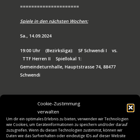
=====================
Spiele in den nächsten Wochen:
Sa., 14.09.2024
19:00 Uhr
(Bezirksliga):
SF Schwendi I
vs.
TTF Herren II
Spiellokal 1:
Gemeindeturnhalle, Hauptstrasse 74, 88477
70 JAHRE TTF
Schwendi
NEWS
JUBILÄUMS-WOCHEN
Sa., 21.09.2024
BILDERGALERIE
SPIELE
Cookie-Zustimmung
HISTORIE
10:00 Uhr
(KL, Gr. 2, VR):
TSV Laubach I
verwalten
MANNSCHAFT
vs.
TTF Jungen 19 II
Spiellokal 1: Turnhalle
Um dir ein optimales Erlebnis zu bieten, verwenden wir Technologien
wie Cookies, um Geräteinformationen zu speichern und/oder darauf
TICKETS
Reinstetten, Eichener Str. 14, 88416
zuzugreifen. Wenn du diesen Technologien zustimmst, können wir
Reinstetten
Daten wie das Surfverhalten oder eindeutige IDs auf dieser Website