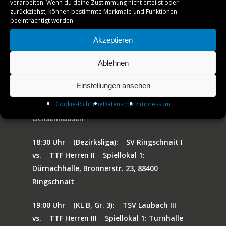
VEREINSSHOP
verarbeiten. Wenn du deine Zustimmung nicht erteilst oder
zurückziehst, können bestimmte Merkmale und Funktionen
14:00 Uhr
(BK, Gr. 2, VR):
TTF Jungen 14 I
beeinträchtigt werden.
TTF MAG
vs.
TSV Laupheim II
Spiellokal 3: TT-
Akzeptieren
Leistungszentrum, Riedstraße 42, 88416
PARTNER
Ochsenhausen
Ablehnen
AMATEURE
14:00 Uhr
(Bezirksliga, VR):
TTF Jungen 19
Einstellungen ansehen
JOBS
I
vs.
TSV Bad Saulgau I
Spiellokal 3: TT-
Cookie-Richtlinie
Datenschutz
Impressum
Leistungszentrum, Riedstraße 42, 88416
KONTAKT
Ochsenhausen
18:30 Uhr
(Bezirksliga):
SV Ringschnait I
vs.
TTF Herren II
Spiellokal 1:
Dürnachhalle, Bronnerstr. 23, 88400
Ringschnait
19:00 Uhr
(KL B, Gr. 3):
TSV Laubach III
vs.
TTF Herren III
Spiellokal 1: Turnhalle