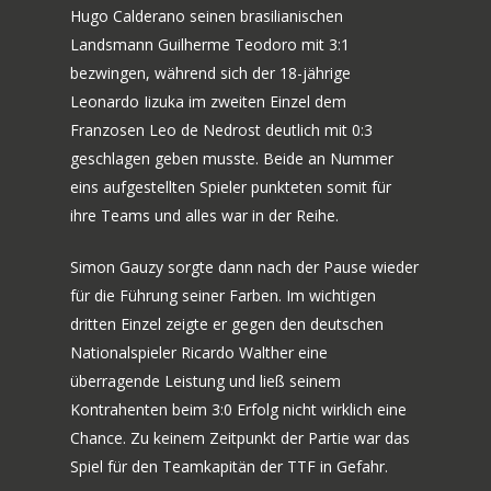
Hugo Calderano seinen brasilianischen
Landsmann Guilherme Teodoro mit 3:1
70 JAHRE TTF
bezwingen, während sich der 18-jährige
NEWS
JUBILÄUMS-WOCHEN
Leonardo Iizuka im zweiten Einzel dem
Franzosen Leo de Nedrost deutlich mit 0:3
BILDERGALERIE
SPIELE
geschlagen geben musste. Beide an Nummer
HISTORIE
eins aufgestellten Spieler punkteten somit für
MANNSCHAFT
ihre Teams und alles war in der Reihe.
TICKETS
Simon Gauzy sorgte dann nach der Pause wieder
VEREINSSHOP
für die Führung seiner Farben. Im wichtigen
dritten Einzel zeigte er gegen den deutschen
TTF MAG
Nationalspieler Ricardo Walther eine
überragende Leistung und ließ seinem
PARTNER
Kontrahenten beim 3:0 Erfolg nicht wirklich eine
AMATEURE
Chance. Zu keinem Zeitpunkt der Partie war das
Spiel für den Teamkapitän der TTF in Gefahr.
JOBS