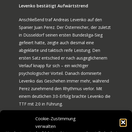
Levenko bestätigt Aufwärtstrend
Anschließend traf Andreas Levenko auf den
Spanier Juan Perez. Der Österreicher, der zuletzt
in Düsseldorf seinen ersten Bundesliga-Sieg
gefeiert hatte, zeigte auch diesmal eine
abgeklärte und taktisch reife Leistung. Den
ersten Satz entschied er nach ausgeglichenem
Verlauf knapp für sich – ein wichtiger
psychologischer Vorteil. Danach dominierte
Levenko das Geschehen immer mehr, während
Perez zunehmend den Rhythmus verlor. Mit
70 JAHRE TTF
einem deutlichen 3:0-Erfolg brachte Levenko die
NEWS
JUBILÄUMS-WOCHEN
TTF mit 2:0 in Führung.
BILDERGALERIE
SPIELE
Abiodun sorgt für den Schlusspunkt
Cookie-Zustimmung
HISTORIE
verwalten
MANNSCHAFT
Im dritten Einzel trat Tiago Abiodun gegen Csaba