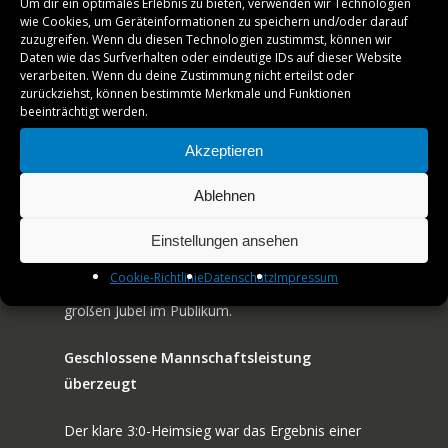
Um dir ein optimales Erlebnis zu bieten, verwenden wir Technologien
wie Cookies, um Geräteinformationen zu speichern und/oder darauf
Andras an – auf dem Papier eine ausgeglichene
TICKETS
zuzugreifen. Wenn du diesen Technologien zustimmst, können wir
Begegnung, die sich als echter Schlagabtausch
Daten wie das Surfverhalten oder eindeutige IDs auf dieser Website
VEREINSSHOP
verarbeiten. Wenn du deine Zustimmung nicht erteilst oder
entwickelte. Der 17-jährige Portugiese, der in den
zurückziehst, können bestimmte Merkmale und Funktionen
letzten Wochen immer besser in der Liga
beeinträchtigt werden.
TTF MAG
angekommen ist, präsentierte sich nervenstark
Akzeptieren
und fokussiert. Nach einem umkämpften
PARTNER
erfoglreichen ersten Satz musste er zwar den
Ablehnen
AMATEURE
zweiten abgeben, blieb aber geduldig und
entschied die entscheidenden Ballwechsel mit
Einstellungen ansehen
JOBS
mutigen Topspins für sich. Mit 3:1 setzte Abiodun
Cookie-Richtlinie
Datenschutz
Impressum
schließlich den Schlusspunkt – und sorgte für
KONTAKT
großen Jubel im Publikum.
Geschlossene Mannschaftsleistung
überzeugt
Der klare 3:0-Heimsieg war das Ergebnis einer