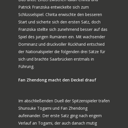
TICKETS
Patrick Franziska entwickelte sich zum
VEREINSSHOP
Schlüsselspiel. Chirita erwischte den besseren
Start und sicherte sich den ersten Satz, doch
TTF MAG
Franziska stellte sich zunehmend besser auf das
Spiel des jungen Rumänen ein. Mit wachsender
PARTNER
Dominanz und druckvoller Rückhand entschied
AMATEURE
der Nationalspieler die folgenden drei Sätze für
sich und brachte Saarbrücken erstmals in
JOBS
Führung.
KONTAKT
Fan Zhendong macht den Deckel drauf
Im abschließenden Duell der Spitzenspieler trafen
Shunsuke Togami und Fan Zhendong
aufeinander. Der erste Satz ging nach engem
Verlauf an Togami, der auch danach mutig