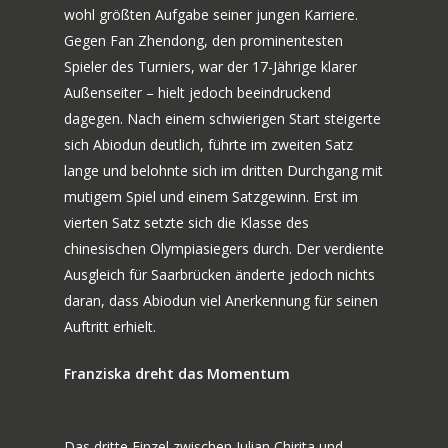
wohl größten Aufgabe seiner jungen Karriere.
Gegen Fan Zhendong, den prominentesten
Spieler des Turniers, war der 17-Jährige klarer
Außenseiter – hielt jedoch beeindruckend
dagegen. Nach einem schwierigen Start steigerte
sich Abiodun deutlich, führte im zweiten Satz
lange und belohnte sich im dritten Durchgang mit
mutigem Spiel und einem Satzgewinn. Erst im
vierten Satz setzte sich die Klasse des
chinesischen Olympiasiegers durch. Der verdiente
Ausgleich für Saarbrücken änderte jedoch nichts
70 JAHRE TTF
daran, dass Abiodun viel Anerkennung für seinen
NEWS
JUBILÄUMS-WOCHEN
Auftritt erhielt.
BILDERGALERIE
SPIELE
Franziska dreht das Momentum
HISTORIE
MANNSCHAFT
Das dritte Einzel zwischen Iulian Chirita und