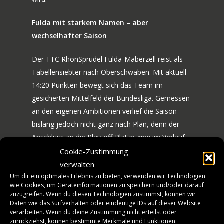
Fulda mit starkem Namen – aber
wechselhafter Saison
Der TTC RhönSprudel Fulda-Maberzell reist als
Tabellensiebter nach Oberschwaben. Mit aktuell
14:20 Punkten bewegt sich das Team im
gesicherten Mittelfeld der Bundesliga. Gemessen
70 JAHRE TTF
an den eigenen Ambitionen verlief die Saison
NEWS
JUBILÄUMS-WOCHEN
bislang jedoch nicht ganz nach Plan, denn der
Anschluss an die Play-off-Plätze ging im Verlauf
BILDERGALERIE
SPIELE
der Spielzeit frühzeitig verloren.
Cookie-Zustimmung
HISTORIE
verwalten
MANNSCHAFT
Ein sportlicher Höhepunkt war dennoch der
Um dir ein optimales Erlebnis zu bieten, verwenden wir Technologien
wie Cookies, um Geräteinformationen zu speichern und/oder darauf
Einzug ins Pokalfinale – ein weiterer Beleg für die
TICKETS
zuzugreifen. Wenn du diesen Technologien zustimmst, können wir
Qualität des Kaders. In der Liga hingegen verlief
Daten wie das Surfverhalten oder eindeutige IDs auf dieser Website
VEREINSSHOP
verarbeiten. Wenn du deine Zustimmung nicht erteilst oder
die Entwicklung wechselhafter. Die jüngste Bilanz
zurückziehst, können bestimmte Merkmale und Funktionen