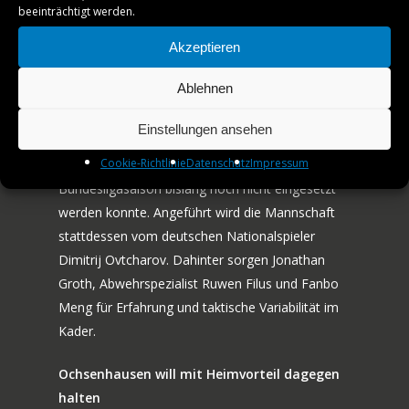
aus den letzten fünf Spielen (N–N–S–N–S) zeigt,
beeinträchtigt werden.
TTF MAG
dass Fulda zwar immer wieder einzelne
Akzeptieren
Erfolgserlebnisse verbuchen konnte, insgesamt
PARTNER
jedoch ebenfalls nach Konstanz sucht.
Ablehnen
AMATEURE
Ein Faktor für die schwankenden Ergebnisse
Einstellungen ansehen
JOBS
dürfte auch der verletzungsbedingte Ausfall des
Cookie-Richtlinie
Datenschutz
Impressum
Taiwanesen Cheng-Jui Kao sein, der in dieser
KONTAKT
Bundesligasaison bislang noch nicht eingesetzt
werden konnte. Angeführt wird die Mannschaft
stattdessen vom deutschen Nationalspieler
Dimitrij Ovtcharov. Dahinter sorgen Jonathan
Groth, Abwehrspezialist Ruwen Filus und Fanbo
Meng für Erfahrung und taktische Variabilität im
Kader.
Ochsenhausen will mit Heimvorteil dagegen
halten