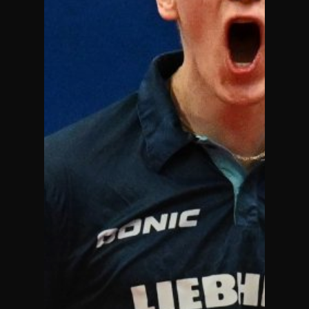
TICKETS
VEREINSSHOP
TTF MAG
PARTNER
AMATEURE
JOBS
KONTAKT