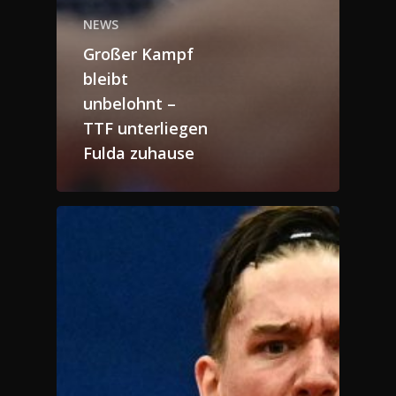
NEWS
Großer Kampf
bleibt
unbelohnt –
TTF unterliegen
Fulda zuhause
70 JAHRE TTF
NEWS
JUBILÄUMS-WOCHEN
BILDERGALERIE
SPIELE
HISTORIE
MANNSCHAFT