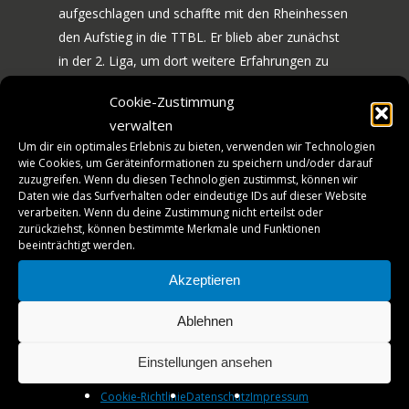
70 JAHRE TTF
aufgeschlagen und schaffte mit den Rheinhessen
den Aufstieg in die TTBL. Er blieb aber zunächst
NEWS
JUBILÄUMS-WOCHEN
in der 2. Liga, um dort weitere Erfahrungen zu
sammeln, und schloss sich dem 1. FC Köln an.
BILDERGALERIE
SPIELE
Cookie-Zustimmung
Dort kam der japanische High School-Meister
HISTORIE
verwalten
MANNSCHAFT
des Jahres 2022 in der Saison 2022/23 lediglich
Um dir ein optimales Erlebnis zu bieten, verwenden wir Technologien
auf sieben Einsätze, spielte aber klar positiv und
wie Cookies, um Geräteinformationen zu speichern und/oder darauf
TICKETS
verlor in der Rückrunde nur ein einziges Match.
zuzugreifen. Wenn du diesen Technologien zustimmst, können wir
Daten wie das Surfverhalten oder eindeutige IDs auf dieser Website
Nun ist es an der Zeit für ihn, in Deutschland
VEREINSSHOP
verarbeiten. Wenn du deine Zustimmung nicht erteilst oder
Erstliga-Luft zu schnuppern.
zurückziehst, können bestimmte Merkmale und Funktionen
beeinträchtigt werden.
TTF MAG
Trotz junger Jahre ein alter Bekannter in
Akzeptieren
PARTNER
Ochsenhausen
Ablehnen
AMATEURE
Man konnte seine Entwicklung gut verfolgen, weil
er schon seit vielen Jahren immer wieder in
Einstellungen ansehen
JOBS
Ochsenhausen trainiert hat. 2016, im Alter von elf
Cookie-Richtlinie
Datenschutz
Impressum
Jahren, war er zum ersten Mal im Liebherr