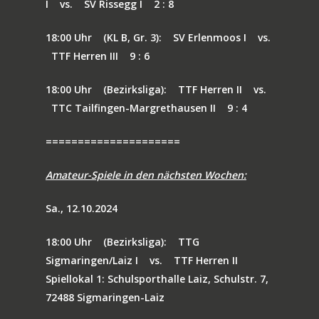
I
vs.
SV Rissegg I
2 : 8
70 JAHRE TTF
18:00 Uhr
(KL B, Gr. 3):
SV Erlenmoos I
vs.
TTF Herren III
9 : 6
NEWS
JUBILÄUMS-WOCHEN
18:00 Uhr
(Bezirksliga):
TTF Herren II
vs.
BILDERGALERIE
SPIELE
TTC Tailfingen-Margrethausen II
9 : 4
HISTORIE
MANNSCHAFT
=====================
TICKETS
Amateur-Spiele in den nächsten Wochen:
VEREINSSHOP
Sa., 12.10.2024
TTF MAG
18:00 Uhr
(Bezirksliga):
TTG
PARTNER
Sigmaringen/Laiz I
vs.
TTF Herren II
AMATEURE
Spiellokal 1: Schulsporthalle Laiz, Schulstr. 7,
72488 Sigmaringen-Laiz
JOBS