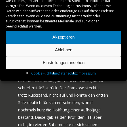
wie Cookies, um Geräteinformationen zu speichern und/oder darauf
TICKETS
zuzugreifen. Wenn du diesen Technologien zustimmst, können wir
Mühlhausen mit dem bessern Nervenkostüm
Daten wie das Surfverhalten oder eindeutige IDs auf dieser Website
VEREINSSHOP
verarbeiten. Wenn du deine Zustimmung nicht erteilst oder
zurückziehst, können bestimmte Merkmale und Funktionen
Nach einer kurzen Pause ging es in die dritte
beeinträchtigt werden.
TTF MAG
Partie des Tages, die psychologisch mit Blick auf
den Zwischenstand für beide Mannschaften sehr
Akzeptieren
PARTNER
wichtig war. Es standen sich Can Akkuzu,
Ablehnen
vonseiten der TTF, sowie Daniel Habesohn für
AMATEURE
den Post SV gegenüber. Akkuzu startete jeweils
Einstellungen ansehen
JOBS
gut in die ersten beiden Sätze der Partie, jedoch
konnte er beides mal eine deutliche Führung
Cookie-Richtlinie
Datenschutz
Impressum
KONTAKT
nicht in den Satzsieg ummünzen und lag somit
schnell mit 0:2 zurück. Der Franzose steckte,
trotz Rückstand, nicht auf und konnte den dritten
Satz deutlich für sich entscheiden, womit
nochmals kurz die Hoffnung einer Aufholjagd
bestand. Diese gab es den Profi der TTF aber
nicht, im vierten Satz musste er sich seinem