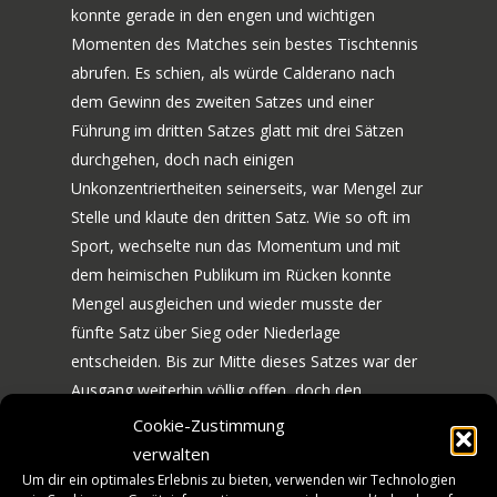
konnte gerade in den engen und wichtigen
Momenten des Matches sein bestes Tischtennis
abrufen. Es schien, als würde Calderano nach
dem Gewinn des zweiten Satzes und einer
Führung im dritten Satzes glatt mit drei Sätzen
durchgehen, doch nach einigen
Unkonzentriertheiten seinerseits, war Mengel zur
Stelle und klaute den dritten Satz. Wie so oft im
Sport, wechselte nun das Momentum und mit
dem heimischen Publikum im Rücken konnte
Mengel ausgleichen und wieder musste der
70 JAHRE TTF
fünfte Satz über Sieg oder Niederlage
entscheiden. Bis zur Mitte dieses Satzes war der
NEWS
JUBILÄUMS-WOCHEN
Ausgang weiterhin völlig offen, doch den
BILDERGALERIE
SPIELE
längeren Atem hatte Hugo Calderano, ganz zur
Cookie-Zustimmung
Freude der TTF. Ohne großen Glanz konnte er im
HISTORIE
verwalten
MANNSCHAFT
Gesamtstand zum wichtigen 1:1 ausgleichen.
Um dir ein optimales Erlebnis zu bieten, verwenden wir Technologien