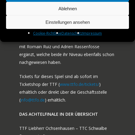
Setzliste nach Ochsenhausen. Mit Benedikt Duda
Ablehnen
AMATEURE
und dem ehemaligen TTF-Spieler Kanak Jha
Einstellungen ansehen
JOBS
haben sie zwei Spieler in ihren Reihen, welche an
einem guten Tag jedem Gegner gefährlich
Cookie-Richtlinie
Datenschutz
Impressum
KONTAKT
werden können. Darüber hinaus wird der Kader
mit Romain Ruiz und Adrien Rassenfosse
ergänzt, welche beide ihr Niveau ebenfalls schon
nachgewiesen haben.
Tickets für dieses Spiel sind ab sofort im
Ticketshop der TTF (
www.ttfo.de/tickets/
)
erhältlich oder direkt über die Geschäftsstelle
(
info@ttfo.de
) erhältlich.
DAS ACHTELFINALE IN DER ÜBERSICHT
TTF Liebherr Ochsenhausen – TTC Schwalbe