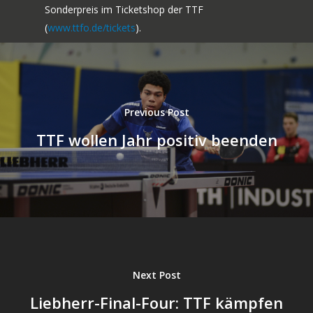
Sonderpreis im Ticketshop der TTF
(
www.ttfo.de/tickets
).
Previous Post
TTF wollen Jahr positiv beenden
Next Post
Liebherr-Final-Four: TTF kämpfen