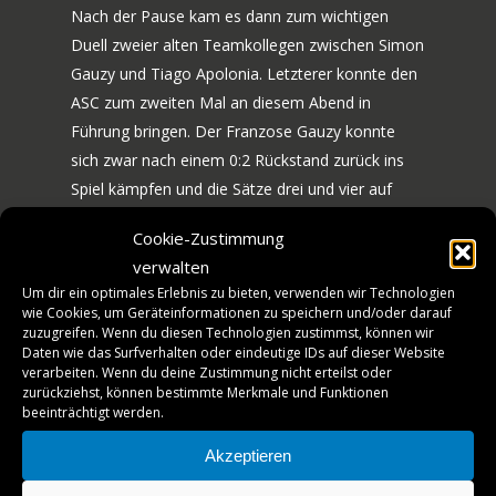
Nach der Pause kam es dann zum wichtigen
Duell zweier alten Teamkollegen zwischen Simon
Gauzy und Tiago Apolonia. Letzterer konnte den
ASC zum zweiten Mal an diesem Abend in
70 JAHRE TTF
Führung bringen. Der Franzose Gauzy konnte
sich zwar nach einem 0:2 Rückstand zurück ins
NEWS
JUBILÄUMS-WOCHEN
Spiel kämpfen und die Sätze drei und vier auf
seine Seite ziehen, doch im entscheidenden
BILDERGALERIE
SPIELE
Cookie-Zustimmung
fünften Satz hatte er das Nachsehen.
HISTORIE
verwalten
MANNSCHAFT
Um dir ein optimales Erlebnis zu bieten, verwenden wir Technologien
Mit dem Rücken zur Wand und einem 1:2
wie Cookies, um Geräteinformationen zu speichern und/oder darauf
TICKETS
Rückstand aus Sich der TTF, musste Shunsuke
zuzugreifen. Wenn du diesen Technologien zustimmst, können wir
Daten wie das Surfverhalten oder eindeutige IDs auf dieser Website
Togami das folgende Spiel gegen Walther
VEREINSSHOP
verarbeiten. Wenn du deine Zustimmung nicht erteilst oder
gewinnen, um sein Team im Spiel zu halten. Dies
zurückziehst, können bestimmte Merkmale und Funktionen
beeinträchtigt werden.
schaffte er durch eine erneut starke Leistung und
TTF MAG
einen 3:0 Sieg bravourös, womit es beim Stand
Akzeptieren
PARTNER
von 2:2 zum Schlussdoppel kam.