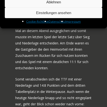
Ablehnen
AMATEURE
Dort sollte die Spannung nochmals zum
Höhepunkt getrieben werden. Nach vier hart
Einstellungen ansehen
JOBS
umkämpften Sätzen zwischen Apolonia/Teodoro
Cookie-Richtlinie
Datenschutz
Impressum
KONTAKT
und Abiodun/Gauzy stand es bereits zum dritten
Mal an diesem Abend ausgeglichen und somit
musste im letzten Spiel der letzte Satz über Sieg
und Niederlage entscheiden. Am Ende waren es
die Gastgeber die den Heimvorteil mit ihren
Zuschauern im Rücken für sich nutzen konnten
und das Spiel mit einem deutlichen 11:1 für sich
entscheiden konnten.
Somit verabschieden sich die TTF mit einer
Niederlage und 14:8 Punkten und dem dritten
Tabellenplatz in die Winterpause. Auch wenn die
heutige Niederlage knapp und so nicht eingeplant
war, geht der Blick schon wieder nach vorne: