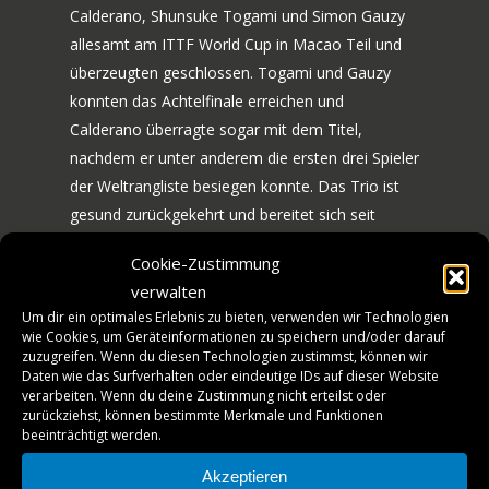
Calderano, Shunsuke Togami und Simon Gauzy
allesamt am ITTF World Cup in Macao Teil und
überzeugten geschlossen. Togami und Gauzy
konnten das Achtelfinale erreichen und
Calderano überragte sogar mit dem Titel,
70 JAHRE TTF
nachdem er unter anderem die ersten drei Spieler
der Weltrangliste besiegen konnte. Das Trio ist
NEWS
JUBILÄUMS-WOCHEN
gesund zurückgekehrt und bereitet sich seit
einigen Tagen gemeinsam mit Leonardo Iizuka
BILDERGALERIE
SPIELE
Cookie-Zustimmung
und Tiago Abiodun auf die schwere
HISTORIE
verwalten
MANNSCHAFT
Auswärtspartie vor.
Um dir ein optimales Erlebnis zu bieten, verwenden wir Technologien
wie Cookies, um Geräteinformationen zu speichern und/oder darauf
TICKETS
Auch die Gastgeber von Trainer Wang Zhi
zuzugreifen. Wenn du diesen Technologien zustimmst, können wir
Daten wie das Surfverhalten oder eindeutige IDs auf dieser Website
werden sich logischerweise intensiv vorbereiten,
VEREINSSHOP
verarbeiten. Wenn du deine Zustimmung nicht erteilst oder
denn schließlich wollen und müssen sie ein
zurückziehst, können bestimmte Merkmale und Funktionen
beeinträchtigt werden.
anderes Gesicht als im ersten Aufeinandertreffen
TTF MAG
zeigen, um in der Serie auszugleichen. Mit Patrick
Akzeptieren