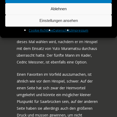
PARTNER
Franziska, Darko Jorgic und Eduard Ionescu sind
ebenfalls drei Spieler international unterwegs
Ablehnen
AMATEURE
gewesen oder sogar noch unterwegs, womit
Einstellungen ansehen
auch die physischen Voraussetzungen am
JOBS
Sonntag mitentscheidend sein werden. Spannend
Cookie-Richtlinie
Datenschutz
Impressum
KONTAKT
wird zudem sein, welche taktische Aufstellung Zhi
dieses Mal wählen wird, nachdem er im Hinspiel
mit dem Einsatz von Yuto Muramatsu durchaus
überrascht hatte. Der fünfte Mann im Kader,
Cedric Meissner, ist ebenfalls eine Option.
Einen Favoriten im Vorfeld auszumachen, ist
ähnlich wie vor dem Hinspiel, schwer. Auf der
einen Seite hat sich zwar der Heimvorteil
umgekehrt und könnte ein möglicher kleiner
Pluspunkt für Saarbrücken sein, auf der anderen
Seite haben sie allerdings auch den größeren
Druck und müssen gewinnen, um nicht